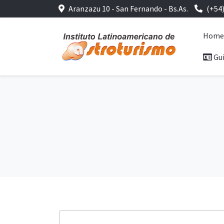
Aranzazu 10 - San Fernando - Bs.As.
(+54
Hom
Guí