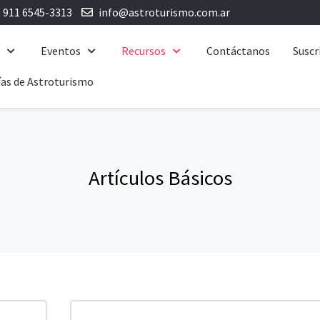
) 911 6545-3313
info@astroturismo.com.ar
e
Eventos
Recursos
Contáctanos
Suscr
as de Astroturismo
Artículos Básicos