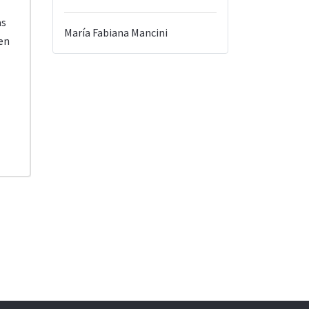
as
María Fabiana Mancini
en