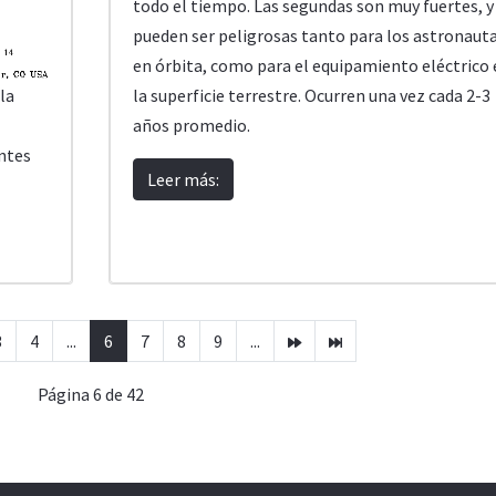
todo el tiempo. Las segundas son muy fuertes, y
pueden ser peligrosas tanto para los astronaut
en órbita, como para el equipamiento eléctrico 
la superficie terrestre. Ocurren una vez cada 2-3
 la
años promedio.
entes
Leer más:
3
4
...
6
7
8
9
...
Página 6 de 42