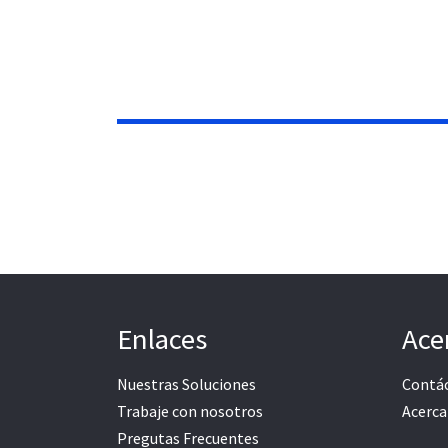
Enlaces
Ace
Nuestras Soluciones
Contá
Trabaje con nosotros
Acerca
Pregutas Frecuentes