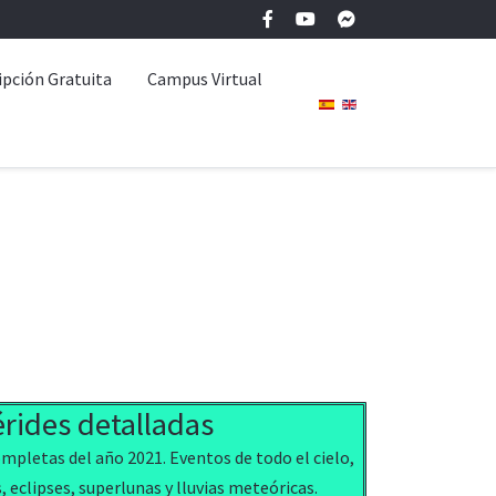
ipción Gratuita
Campus Virtual
rides detalladas
ompletas del año 2021. Eventos de todo el cielo,
 eclipses, superlunas y lluvias meteóricas.