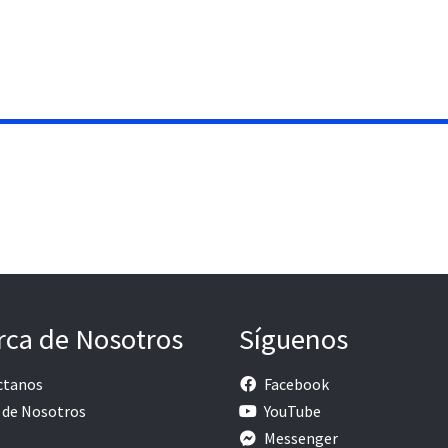
rca de Nosotros
Síguenos
ctanos
Facebook
 de Nosotros
YouTube
Messenger