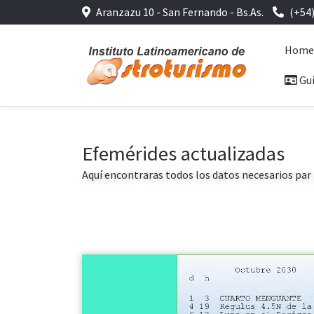
Aranzazu 10 - San Fernando - Bs.As.
(+54
Hom
Guí
Efemérides actualizadas
Aquí encontraras todos los datos necesarios par 