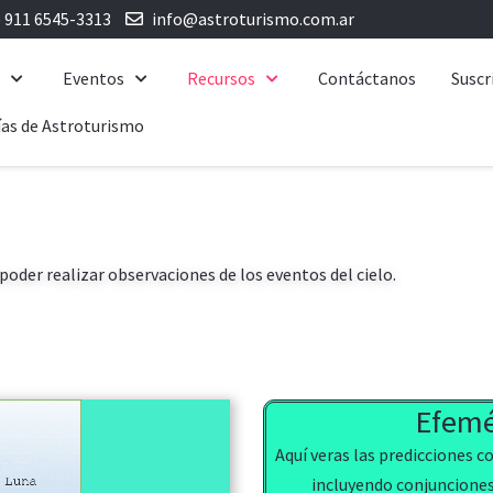
) 911 6545-3313
info@astroturismo.com.ar
e
Eventos
Recursos
Contáctanos
Suscr
as de Astroturismo
poder realizar observaciones de los eventos del cielo.
Efemé
Aquí veras las predicciones c
incluyendo conjunciones,