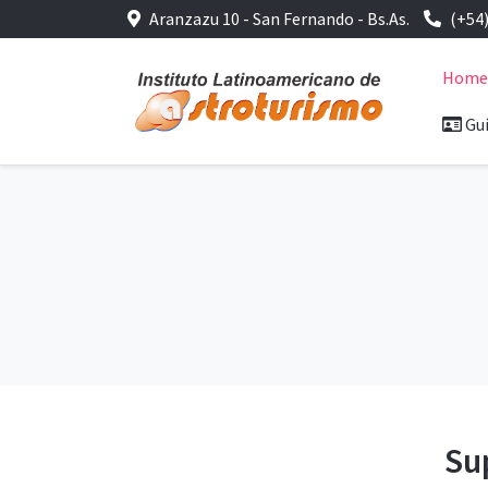
Aranzazu 10 - San Fernando - Bs.As.
(+54
Hom
Guí
Su