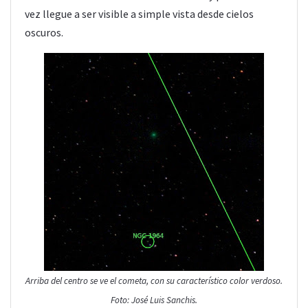
vez llegue a ser visible a simple vista desde cielos
oscuros.
Arriba del centro se ve el cometa, con su característico color verdoso.
Foto: José Luis Sanchis.