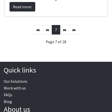
Read more:
7
Page 7 of 28
Quick links
Our Solutions
Work with us
FAQs
Blog
About us