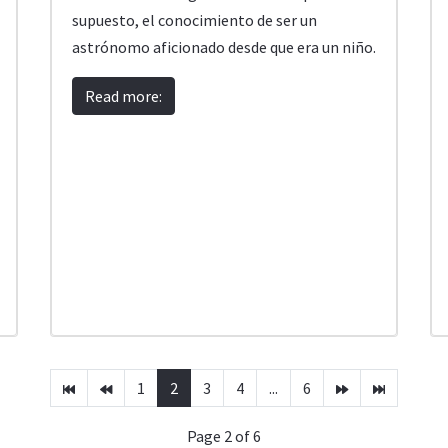
supuesto, el conocimiento de ser un
astrónomo aficionado desde que era un niño.
Read more:
1
2
3
4
...
6
Page 2 of 6