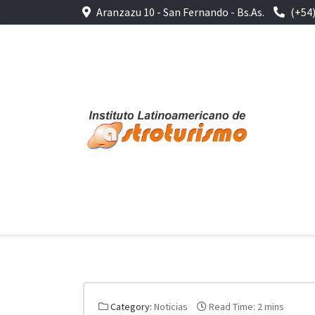
Aranzazu 10 - San Fernando - Bs.As.
(+54
Category:
Noticias
Read Time: 2 mins