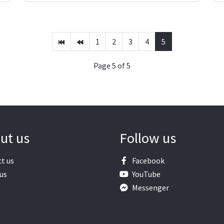
1
2
3
4
5
Page 5 of 5
ut us
Follow us
t us
Facebook
us
YouTube
Messenger