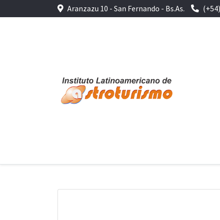
Aranzazu 10 - San Fernando - Bs.As.
(+54