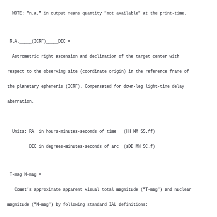
NOTE: "n.a." in output means quantity "not available" at the print-time.
R.A._____(ICRF)_____DEC =
Astrometric right ascension and declination of the target center with
respect to the observing site (coordinate origin) in the reference frame of
the planetary ephemeris (ICRF). Compensated for down-leg light-time delay
aberration.
Units: RA in hours-minutes-seconds of time (HH MM SS.ff)
DEC in degrees-minutes-seconds of arc (sDD MN SC.f)
T-mag N-mag =
Comet's approximate apparent visual total magnitude ("T-mag") and nuclear
magnitude ("N-mag") by following standard IAU definitions: