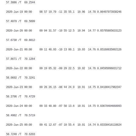
57.3086 /T 69.2544
2020-Jun-19 00:00 08 57 19.79 -11 35 55.1 10.96 14.78 0.86497973938246
57.4870 /T 69.5899
2020-Jun-20 00:00 09 04 31.57 -10 55 12.5 10.94 14.77 0.85795805633123
57.6730 /T 69.8812
2020-Jun-21 00:00 09 11 46.93 -10 13 00.1 10.93 14.76 0.85160835002126
57.8671 /T 70.1264
2020-Jun-22 00:00 09 19 05.32 -09 29 22.5 10.92 14.76 0.84595096031712
58.0692 /T 70.3241
2020-Jun-23 00:00 09 26 26.15 -08 44 24.9 10.91 14.75 0.84100417982347
58.2796 /T 70.4729
2020-Jun-24 00:00 09 33 48.80 -07 58 13.6 10.91 14.75 0.83678404668093
58.4982 /T 70.5719
2020-Jun-25 00:00 09 41 12.67 -07 10 55.4 10.91 14.74 0.83330416110624
58.7248 /T 70.6203