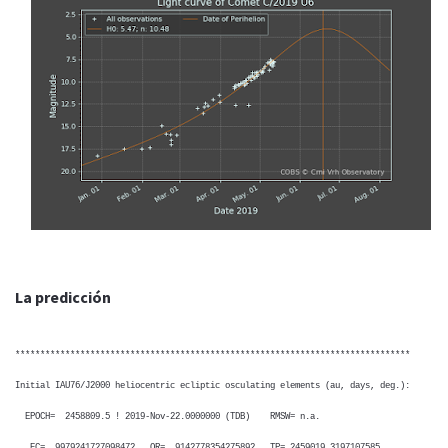
La predicción
*******************************************************************************
Initial IAU76/J2000 heliocentric ecliptic osculating elements (au, days, deg.):
EPOCH= 2458809.5 ! 2019-Nov-22.0000000 (TDB) RMSW= n.a.
EC= .9979241727098472 QR= .9142778354275892 TP= 2459019.3197107585