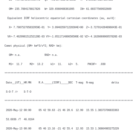
OM= 235.7084178817826 W= 329.6560408361095 IN= 61.00377569932609
Equivalent ICRF heliocentric equatorial cartesian coordinates (au, au/d):
X= 7.798752705832959E-01 Y= 3.094635971228304E+00 Z=-3.727914284896043E-01
VX=-7.462998151252128E-03 VY=-1.051171480650500E-02 VZ=-4.162606906957826E-03
Comet physical (GM= km^3/s^2; RAD= km):
GM= n.a. RAD= n.a.
M1= 11.7 M2= 13.2 k1= 11. k2= 5. PHCOF= .030
**************************************************************************************
Date__(UT)__HR:MN R.A._____(ICRF)_____DEC T-mag N-mag delta
S-O-T /r S-T-O
**************************************************************************************
2020-May-12 00:00 05 42 59.63 -21 46 20.6 12.99 15.55 1.38373706833363
53.6936 /T 46.0164
2020-May-13 00:00 05 46 13.16 -21 42 55.4 12.93 15.53 1.36864965275229