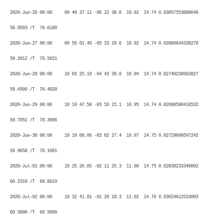
2020-Jun-26 00:00 09 48 37.11 -06 22 38.0 10.92 14.74 0.83057553000640
58.9593 /T 70.6180
2020-Jun-27 00:00 09 56 01.49 -05 33 29.6 10.92 14.74 0.82860644338278
59.2012 /T 70.5651
2020-Jun-28 00:00 10 03 25.19 -04 43 39.0 10.94 14.74 0.82740238563827
59.4500 /T 70.4620
2020-Jun-29 00:00 10 10 47.58 -03 53 15.1 10.95 14.74 0.82696598410532
59.7051 /T 70.3096
2020-Jun-30 00:00 10 18 08.06 -03 02 27.4 10.97 14.75 0.82729699597242
59.9658 /T 70.1091
2020-Jul-01 00:00 10 25 26.05 -02 11 25.3 11.00 14.75 0.82839233340002
60.2310 /T 69.8619
2020-Jul-02 00:00 10 32 41.01 -01 20 18.3 11.02 14.76 0.83024612533003
60.5000 /T 69.5699