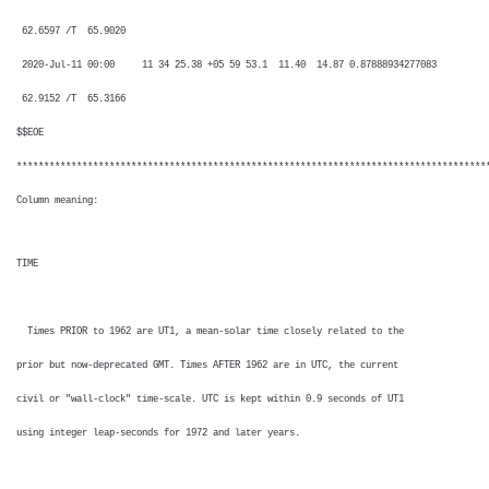
62.6597 /T 65.9020
2020-Jul-11 00:00 11 34 25.38 +05 59 53.1 11.40 14.87 0.87888934277083
62.9152 /T 65.3166
$$EOE
**************************************************************************************
Column meaning:
TIME
Times PRIOR to 1962 are UT1, a mean-solar time closely related to the
prior but now-deprecated GMT. Times AFTER 1962 are in UTC, the current
civil or "wall-clock" time-scale. UTC is kept within 0.9 seconds of UT1
using integer leap-seconds for 1972 and later years.