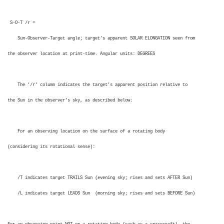
S-O-T /r =
Sun-Observer-Target angle; target's apparent SOLAR ELONGATION seen from
the observer location at print-time. Angular units: DEGREES
The '/r' column indicates the target's apparent position relative to
the Sun in the observer's sky, as described below:
For an observing location on the surface of a rotating body
(considering its rotational sense):
/T indicates target TRAILS Sun (evening sky; rises and sets AFTER Sun)
/L indicates target LEADS Sun (morning sky; rises and sets BEFORE Sun)