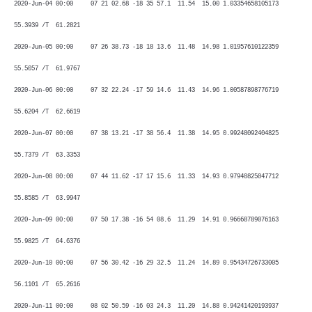
2020-Jun-04 00:00 07 21 02.68 -18 35 57.1 11.54 15.00 1.03354658105173
55.3939 /T 61.2821
2020-Jun-05 00:00 07 26 38.73 -18 18 13.6 11.48 14.98 1.01957610122359
55.5057 /T 61.9767
2020-Jun-06 00:00 07 32 22.24 -17 59 14.6 11.43 14.96 1.00587898776719
55.6204 /T 62.6619
2020-Jun-07 00:00 07 38 13.21 -17 38 56.4 11.38 14.95 0.99248092404825
55.7379 /T 63.3353
2020-Jun-08 00:00 07 44 11.62 -17 17 15.6 11.33 14.93 0.97940825047712
55.8585 /T 63.9947
2020-Jun-09 00:00 07 50 17.38 -16 54 08.6 11.29 14.91 0.96668789076163
55.9825 /T 64.6376
2020-Jun-10 00:00 07 56 30.42 -16 29 32.5 11.24 14.89 0.95434726733005
56.1101 /T 65.2616
2020-Jun-11 00:00 08 02 50.59 -16 03 24.3 11.20 14.88 0.94241420193937