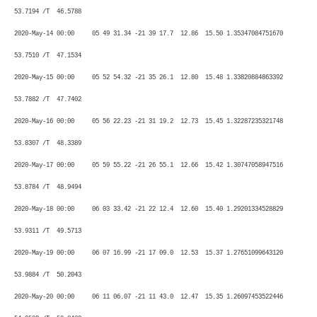
53.7194 /T 46.5788
2020-May-14 00:00 05 49 31.34 -21 39 17.7 12.86 15.50 1.35347084751670
53.7510 /T 47.1534
2020-May-15 00:00 05 52 54.32 -21 35 26.1 12.80 15.48 1.33820884863392
53.7882 /T 47.7402
2020-May-16 00:00 05 56 22.23 -21 31 19.2 12.73 15.45 1.32287235321748
53.8307 /T 48.3389
2020-May-17 00:00 05 59 55.22 -21 26 55.1 12.66 15.42 1.30747058947516
53.8784 /T 48.9494
2020-May-18 00:00 06 03 33.42 -21 22 12.4 12.60 15.40 1.29201334528829
53.9311 /T 49.5713
2020-May-19 00:00 06 07 16.99 -21 17 09.0 12.53 15.37 1.27651099643120
53.9884 /T 50.2043
2020-May-20 00:00 06 11 06.07 -21 11 43.0 12.47 15.35 1.26097453522446