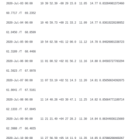
2020-Jul-03 00:00 10 39 52.39 -00 29 15.8 11.05 14.77 0.83284981373460
60.7717 /T 69.2352
2020-Jul-04 00:00 10 46 59.73 +00 21 33.2 11.09 14.77 0.83619228198952
61.0450 /T 68.8599
2020-Jul-05 00:00 10 54 02.58 +01 12 00.0 11.12 14.78 0.84026001338723
61.3189 /T 68.4466
2020-Jul-06 00:00 11 01 00.52 +02 01 56.2 11.16 14.80 0.84503727783294
61.5923 /T 67.9978
2020-Jul-07 00:00 11 07 53.19 +02 51 14.3 11.20 14.81 0.85050634392075
61.8641 /T 67.5161
2020-Jul-08 00:00 11 14 40.28 +03 39 47.1 11.25 14.82 0.85664771189714
62.1333 /T 67.0045
2020-Jul-09 00:00 11 21 21.49 +04 27 28.2 11.30 14.84 0.86344036115669
62.3988 /T 66.4655
2020-Jul-10 00:00 11 27 56.59 +05 14 11.9 11.35 14.85 0.87086200469267