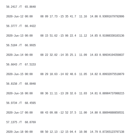
56.2417 /T 65.8640
2020-Jun-12 00:00 08 09 17.73 -15 35 41.7 11.16 14.86 0.93091679792806
56.3777 /T 66.4422
2020-Jun-13 00:00 08 15 51.62 -15 06 22.4 11.12 14.85 0.91988330183136
56.5184 /T 66.9935
2020-Jun-14 00:00 08 22 32.02 -14 35 25.1 11.09 14.83 0.90934194350837
56.6643 /T 67.5153
2020-Jun-15 00:00 08 29 18.63 -14 02 48.6 11.05 14.82 0.89932075518879
56.8158 /T 68.0048
2020-Jun-16 00:00 08 36 11.11 -13 28 32.6 11.03 14.81 0.88984737088215
56.9734 /T 68.4595
2020-Jun-17 00:00 08 43 09.08 -12 52 37.5 11.00 14.80 0.88094880850531
57.1375 /T 68.8769
2020-Jun-18 00:00 08 50 12.13 -12 15 04.4 10.98 14.79 0.87265123797138