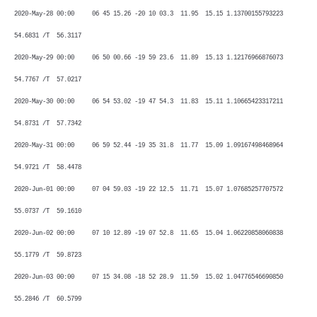
2020-May-28 00:00 06 45 15.26 -20 10 03.3 11.95 15.15 1.13700155793223
54.6831 /T 56.3117
2020-May-29 00:00 06 50 00.66 -19 59 23.6 11.89 15.13 1.12176966876073
54.7767 /T 57.0217
2020-May-30 00:00 06 54 53.02 -19 47 54.3 11.83 15.11 1.10665423317211
54.8731 /T 57.7342
2020-May-31 00:00 06 59 52.44 -19 35 31.8 11.77 15.09 1.09167498468964
54.9721 /T 58.4478
2020-Jun-01 00:00 07 04 59.03 -19 22 12.5 11.71 15.07 1.07685257707572
55.0737 /T 59.1610
2020-Jun-02 00:00 07 10 12.89 -19 07 52.8 11.65 15.04 1.06220858060838
55.1779 /T 59.8723
2020-Jun-03 00:00 07 15 34.08 -18 52 28.9 11.59 15.02 1.04776546690850
55.2846 /T 60.5799