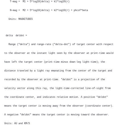
T-mag = M1 + 5*log10(delta) + k1*log10(r)
N-mag = M2 + 5*log10(delta) + k2*log10(r) + phcof*beta
Units: MAGNITUDES
delta deldot =
Range ("delta") and range-rate ("delta-dot") of target center with respect
to the observer at the instant light seen by the observer at print-time would
have left the target center (print-time minus down-leg light-time); the
distance traveled by a light ray emanating from the center of the target and
recorded by the observer at print-time. "deldot" is a projection of the
velocity vector along this ray, the light-time-corrected line-of-sight from
the coordinate center, and indicates relative motion. A positive "deldot"
means the target center is moving away from the observer (coordinate center).
A negative "deldot" means the target center is moving toward the observer.
Units: AU and KM/S