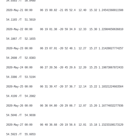
54.0503 /T 50.8480
2020-May-21 00:00 06 15 00.82 -21 05 52.4 12.40 15.32 1.24541560011508
54.1165 /T 51.5019
2020-May-22 00:00 06 19 01.38 -20 59 34.9 12.33 15.30 1.22984650636810
54.1867 /T 52.1655
2020-May-23 00:00 06 23 07.91 -20 52 48.1 12.27 15.27 1.21428027774257
54.2608 /T 52.8383
2020-May-24 00:00 06 27 20.56 -20 45 29.6 12.20 15.25 1.19873067872433
54.3386 /T 53.5194
2020-May-25 00:00 06 31 39.47 -20 37 36.7 12.14 15.22 1.18321224663564
54.4199 /T 54.2082
2020-May-26 00:00 06 36 04.80 -20 29 06.7 12.07 15.20 1.16774032277936
54.5046 /T 54.9038
2020-May-27 00:00 06 40 36.68 -20 19 56.6 12.01 15.18 1.15233108173129
54.5923 /T 55.6053