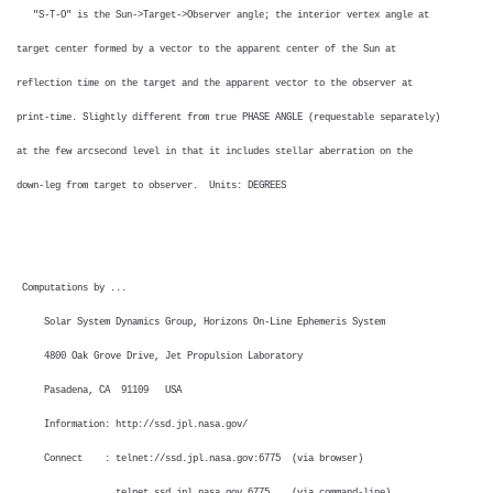
"S-T-O" is the Sun->Target->Observer angle; the interior vertex angle at
target center formed by a vector to the apparent center of the Sun at
reflection time on the target and the apparent vector to the observer at
print-time. Slightly different from true PHASE ANGLE (requestable separately)
at the few arcsecond level in that it includes stellar aberration on the
down-leg from target to observer. Units: DEGREES
Computations by ...
Solar System Dynamics Group, Horizons On-Line Ephemeris System
4800 Oak Grove Drive, Jet Propulsion Laboratory
Pasadena, CA 91109 USA
Information: http://ssd.jpl.nasa.gov/
Connect : telnet://ssd.jpl.nasa.gov:6775 (via browser)
telnet ssd.jpl.nasa.gov 6775 (via command-line)