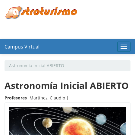
Campus Virtual
Toggl
navig
Astronomía Inicial ABIERTO
Astronomía Inicial ABIERTO
Profesores
Martínez, Claudio |